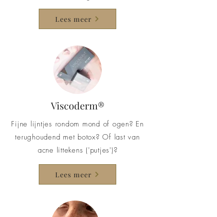
Lees meer
Viscoderm®
Fijne lijntjes rondom mond of ogen? En
terughoudend met botox? Of last van
acne littekens ('putjes')?
Lees meer