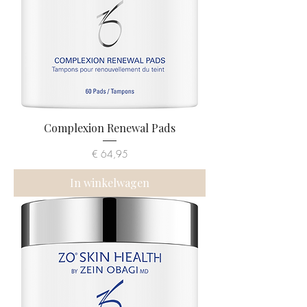
Complexion Renewal Pads
Prijs
€ 64,95
In winkelwagen