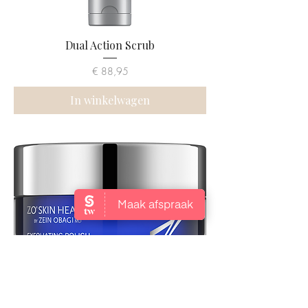
Dual Action Scrub
Prijs
€ 88,95
In winkelwagen