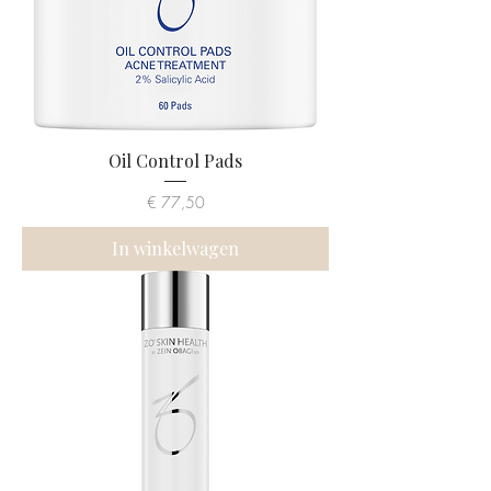
Oil Control Pads
Prijs
€ 77,50
In winkelwagen