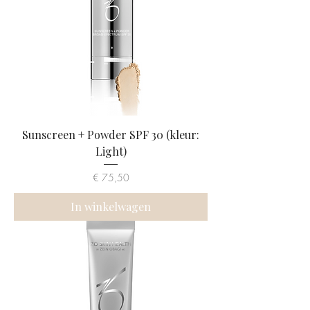
Sunscreen + Powder SPF 30 (kleur:
Light)
Prijs
€ 75,50
In winkelwagen