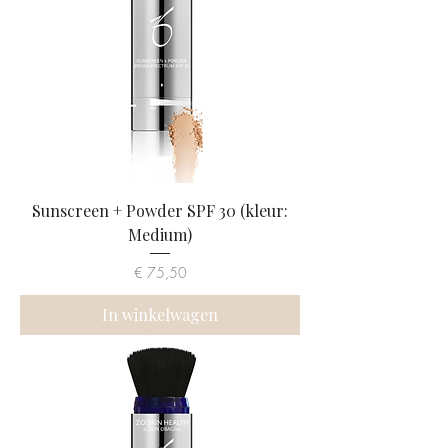
Sunscreen + Powder SPF 30 (kleur:
Medium)
Prijs
€ 75,50
In winkelwagen