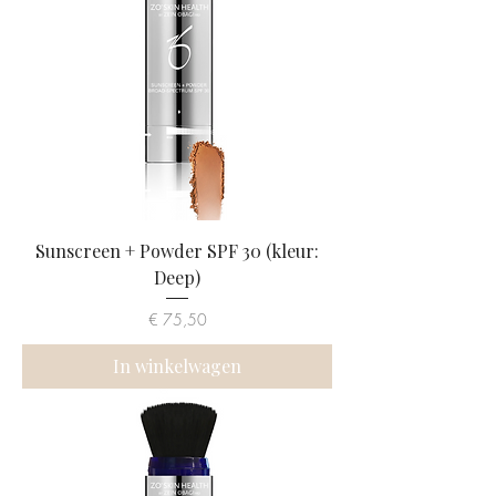
Sunscreen + Powder SPF 30 (kleur:
Deep)
Prijs
€ 75,50
In winkelwagen